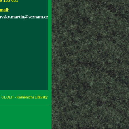
6 133 631
mail:
tavsky.martin@seznam.cz
GEOLIT - Kamenictví Litavský