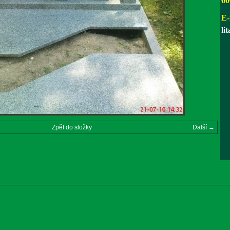
60
E-
li
Zpět do složky
Další →