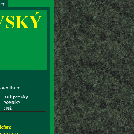
kty
otoalbum
Další pomníky
POMNÍKY
JINÉ
lefon: