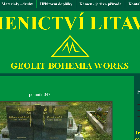
Materiály - druhy
Hřbitovní doplňky
Kámen - je živá příroda
Konta
F
pomnik 047
Te