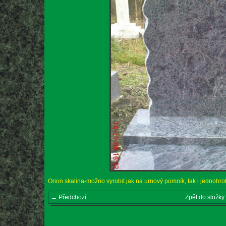
Orion skalina-možno vyrobit jak na urnový pomník, tak i jednohr
← Předchozí
Zpět do složky