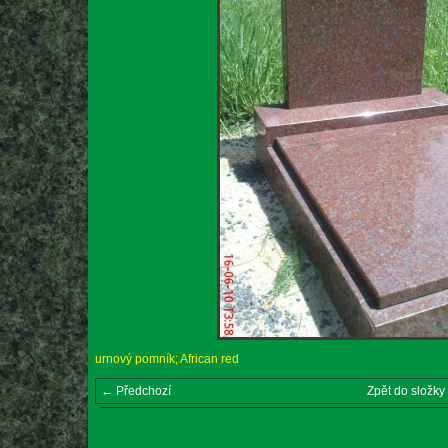
urnový pomník; African red
← Předchozí
Zpět do složky