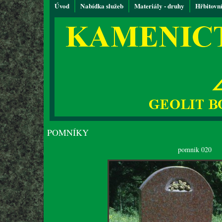
Úvod
Nabídka služeb
Materiály - druhy
Hřbitovn
POMNÍKY
pomnik 020