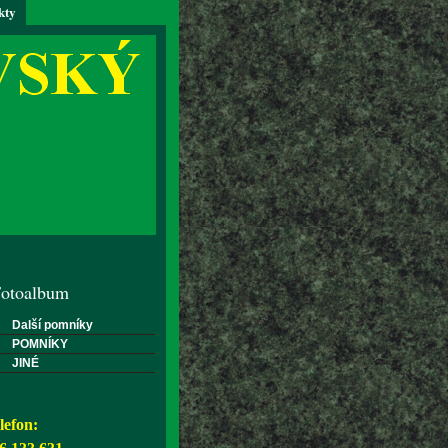
kty
otoalbum
Další pomníky
POMNÍKY
JINÉ
lefon: