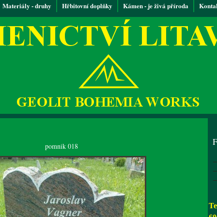
Materiály - druhy
Hřbitovní doplňky
Kámen - je živá příroda
Konta
F
pomnik 018
Te