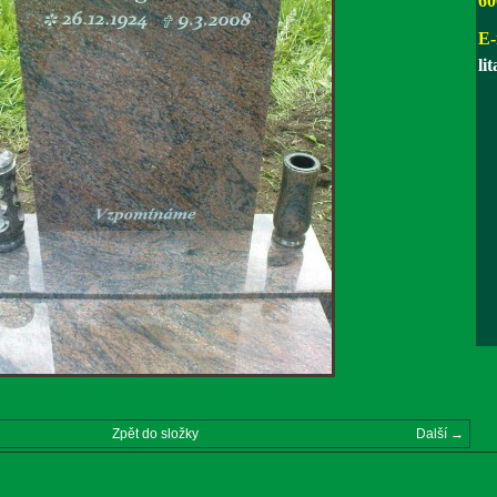
60
E-
li
Zpět do složky
Další →