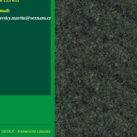
6 133 631
mail:
tavsky.martin@seznam.cz
GEOLIT - Kamenictví Litavský