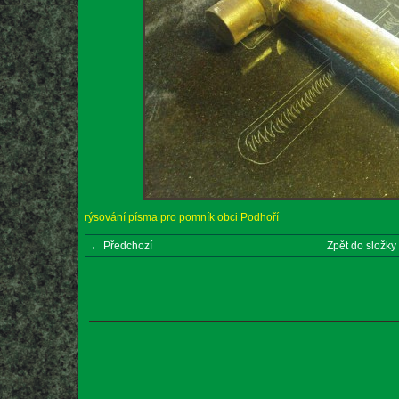
rýsování písma pro pomník obci Podhoří
← Předchozí
Zpět do složky