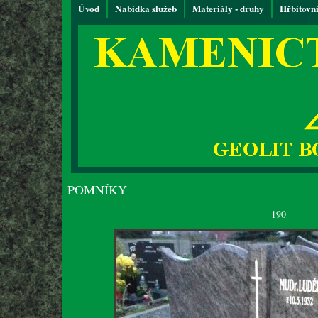
Úvod
Nabídka služeb
Materiály - druhy
Hřbitovn
POMNÍKY
190