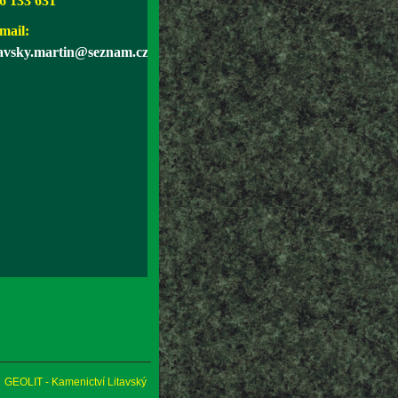
6 133 631
mail:
tavsky.martin@seznam.cz
GEOLIT - Kamenictví Litavský