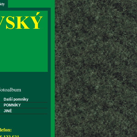
kty
otoalbum
Další pomníky
POMNÍKY
JINÉ
lefon: