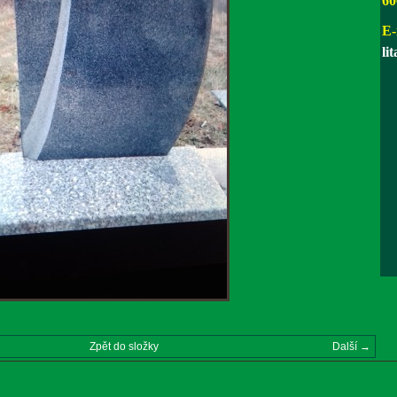
60
E-
li
Zpět do složky
Další →