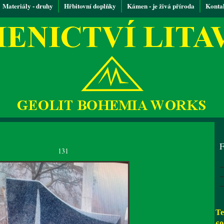
Materiály - druhy
Hřbitovní doplňky
Kámen - je živá příroda
Konta
F
131
Te