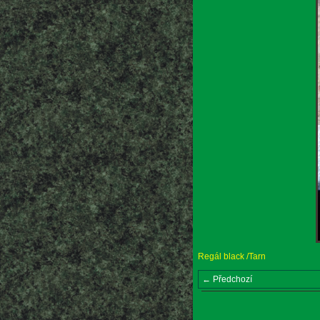
Regál black /Tarn
← Předchozí