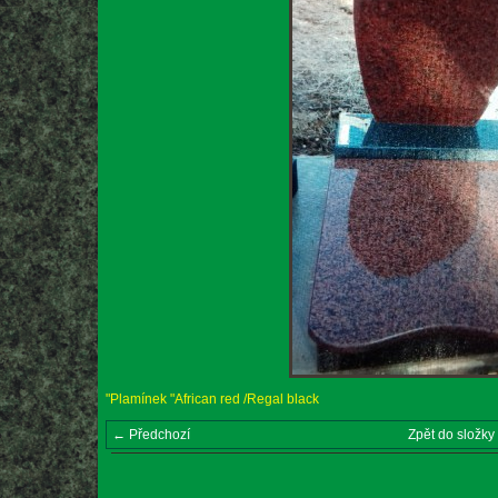
"Plamínek "African red /Regal black
← Předchozí
Zpět do složky