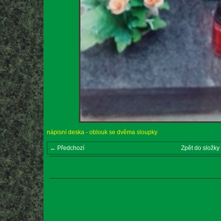
nápisní deska - oblouk se dvěma sloupky
← Předchozí
Zpět do složky