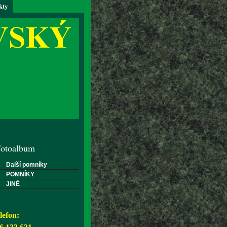
kty
otoalbum
Další pomníky
POMNÍKY
JINÉ
lefon: