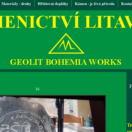
Materiály - druhy
Hřbitovní doplňky
Kámen - je živá příroda
Konta
F
16
Te