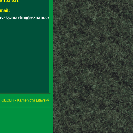
6 133 631
mail:
tavsky.martin@seznam.cz
GEOLIT - Kamenictví Litavský