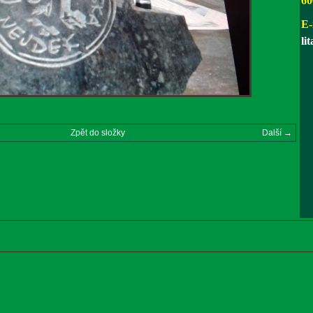
60
E-
li
Zpět do složky
Další →